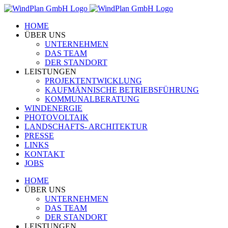
Zum
Inhalt
HOME
springen
ÜBER UNS
UNTERNEHMEN
DAS TEAM
DER STANDORT
LEISTUNGEN
PROJEKTENTWICKLUNG
KAUFMÄNNISCHE BETRIEBSFÜHRUNG
KOMMUNALBERATUNG
WINDENERGIE
PHOTOVOLTAIK
LANDSCHAFTS- ARCHITEKTUR
PRESSE
LINKS
KONTAKT
JOBS
HOME
ÜBER UNS
UNTERNEHMEN
DAS TEAM
DER STANDORT
LEISTUNGEN