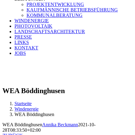
PROJEKTENTWICKLUNG
KAUFMÄNNISCHE BETRIEBSFÜHRUNG
KOMMUNALBERATUNG
WINDENERGIE
PHOTOVOLTAIK
LANDSCHAFTSARCHITEKTUR
PRESSE
LINKS
KONTAKT
JOBS
Teichkoppel 12 | 25746 Heide
Tel.
0481 123 701-0
E-Mail
info@windplan-gmbh.de
WEA Böddinghusen
Startseite
Windenergie
WEA Böddinghusen
WEA Böddinghusen
Annika Beckmann
2021-10-
28T08:33:50+02:00