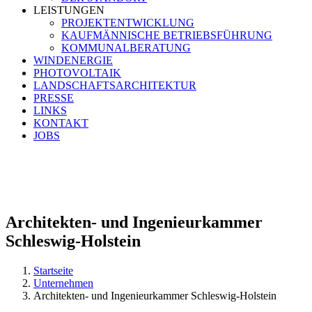
LEISTUNGEN
PROJEKTENTWICKLUNG
KAUFMÄNNISCHE BETRIEBSFÜHRUNG
KOMMUNALBERATUNG
WINDENERGIE
PHOTOVOLTAIK
LANDSCHAFTSARCHITEKTUR
PRESSE
LINKS
KONTAKT
JOBS
Teichkoppel 12 | 25746 Heide
Tel.
0481 123 701-0
E-Mail
info@windplan-gmbh.de
Architekten- und Ingenieurkammer
Schleswig-Holstein
Startseite
Unternehmen
Architekten- und Ingenieurkammer Schleswig-Holstein