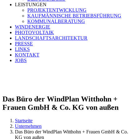
LEISTUNGEN
PROJEKTENTWICKLUNG
KAUFMÄNNISCHE BETRIEBSFÜHRUNG
KOMMUNALBERATUNG
WINDENERGIE
PHOTOVOLTAIK
LANDSCHAFTSARCHITEKTUR
PRESSE
LINKS
KONTAKT
JOBS
Teichkoppel 12 | 25746 Heide
Tel.
0481 123 701-0
E-Mail
info@windplan-gmbh.de
Das Büro der WindPlan Witthohn +
Frauen GmbH & Co. KG von außen
Startseite
Unternehmen
Das Büro der WindPlan Witthohn + Frauen GmbH & Co.
KG von außen