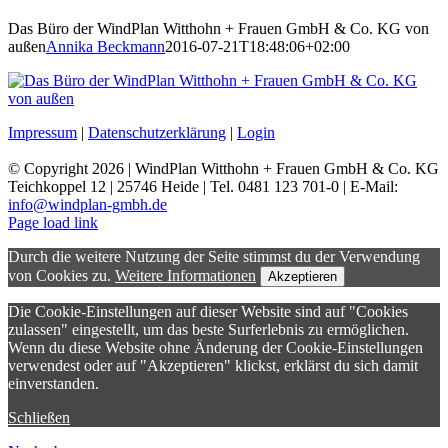
Das Büro der WindPlan Witthohn + Frauen GmbH & Co. KG von
außen
Annika Beckmann
2016-07-21T18:48:06+02:00
Impressum
|
Datenschutzerklärung
|
Login
© Copyright
2026 | WindPlan Witthohn + Frauen GmbH & Co. KG
Teichkoppel 12 | 25746 Heide | Tel. 0481 123 701-0 | E-Mail:
info@windplan-gmbh.de
Page load link
Durch die weitere Nutzung der Seite stimmst du der Verwendung
von Cookies zu.
Weitere Informationen
Akzeptieren
Die Cookie-Einstellungen auf dieser Website sind auf "Cookies
zulassen" eingestellt, um das beste Surferlebnis zu ermöglichen.
Wenn du diese Website ohne Änderung der Cookie-Einstellungen
verwendest oder auf "Akzeptieren" klickst, erklärst du sich damit
einverstanden.
Schließen